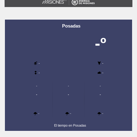
Posadas
-º
-
-
-
-
-
-
-
-
-
-
-
-
-
El tiempo en Posadas