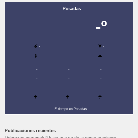
Posadas
-º
-
-
-
-
-
-
-
-
-
-
-
-
-
El tiempo en Posadas
Publicaciones recientes
Liderazgo personal: 8 lujos que se da la gente mediocre