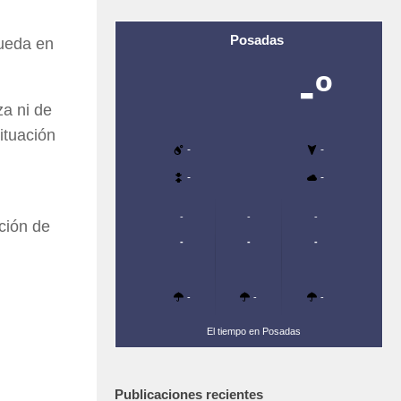
Posadas
queda en
-º
za ni de
ituación
-
-
-
-
-
-
-
ción de
-
-
-
-
-
-
El tiempo en Posadas
Publicaciones recientes