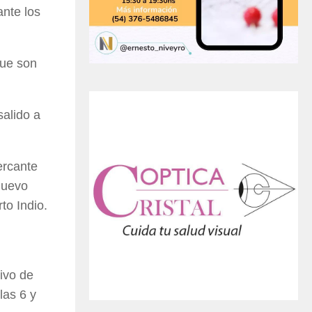
ante los
que son
salido a
ercante
nuevo
to Indio.
ivo de
las 6 y