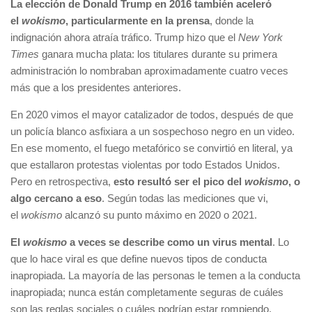
La elección de Donald Trump en 2016 también aceleró
el
wokismo
, particularmente en la prensa
, donde la
indignación ahora atraía tráfico. Trump hizo que el
New York
Times
ganara mucha plata: los titulares durante su primera
administración lo nombraban aproximadamente cuatro veces
más que a los presidentes anteriores.
En 2020 vimos el mayor catalizador de todos, después de que
un policía blanco asfixiara a un sospechoso negro en un video.
En ese momento, el fuego metafórico se convirtió en literal, ya
que estallaron protestas violentas por todo Estados Unidos.
Pero en retrospectiva,
esto resultó ser el pico del
wokismo
, o
algo cercano a eso
. Según todas las mediciones que vi,
el
wokismo
alcanzó su punto máximo en 2020 o 2021.
El
wokismo
a veces se describe como un virus mental
. Lo
que lo hace viral es que define nuevos tipos de conducta
inapropiada. La mayoría de las personas le temen a la conducta
inapropiada; nunca están completamente seguras de cuáles
son las reglas sociales o cuáles podrían estar rompiendo.