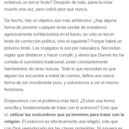
evitamos un tercer brote? Después de todo, parecía estar
muerto una vez, pero volvió peor que nunca.
De hecho, hay un objetivo aún más ambicioso: ¿hay alguna
forma de prevenir cualquier brote similar de moralismo
agresivamente exhibicionista en el futuro, no sólo un tercer
brote de corrección política, sino el siguiente? Porque habrá un
próximo brote. Los mojigatos lo son por naturaleza. Necesitan
reglas que obedecer y hacer cumplir, y ahora que Darwin les ha
cortado el suministro tradicional, están constantemente
hambrientos de otras nuevas. Todo lo que necesitan es que
alguien los encuentre a mitad de camino, defina una nueva
forma de ser moralmente puro, y volveremos a ver el mismo
fenómeno.
Empecemos con el problema más fácil. ¿Existe una forma
sencilla y fundamentada de tratar con el
wokismo
? Creo que
sí:
utilizar las costumbres que ya tenemos para tratar con la
religión
. El
wokismo
es efectivamente una religión, sólo que
con Dios reemplazado por las clases protegidas. Ni siquiera es