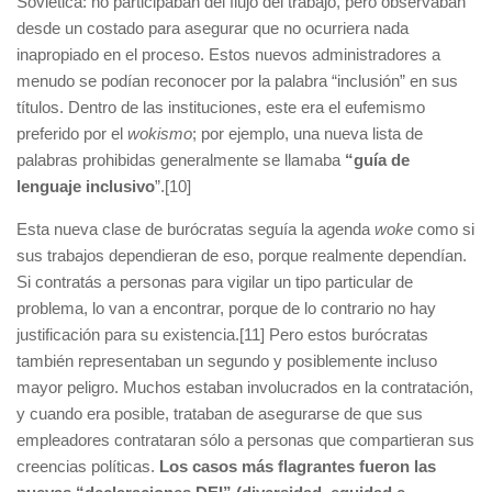
Soviética: no participaban del flujo del trabajo, pero observaban
desde un costado para asegurar que no ocurriera nada
inapropiado en el proceso. Estos nuevos administradores a
menudo se podían reconocer por la palabra “inclusión” en sus
títulos. Dentro de las instituciones, este era el eufemismo
preferido por el
wokismo
; por ejemplo, una nueva lista de
palabras prohibidas generalmente se llamaba
“guía de
lenguaje inclusivo
”.[10]
Esta nueva clase de burócratas seguía la agenda
woke
como si
sus trabajos dependieran de eso, porque realmente dependían.
Si contratás a personas para vigilar un tipo particular de
problema, lo van a encontrar, porque de lo contrario no hay
justificación para su existencia.[11] Pero estos burócratas
también representaban un segundo y posiblemente incluso
mayor peligro. Muchos estaban involucrados en la contratación,
y cuando era posible, trataban de asegurarse de que sus
empleadores contrataran sólo a personas que compartieran sus
creencias políticas.
Los casos más flagrantes fueron las