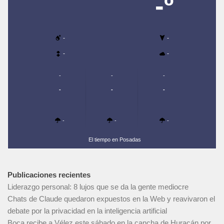
-º
-
-
-
-
-
-
-
-
-
-
-
-
-
El tiempo en Posadas
Publicaciones recientes
Liderazgo personal: 8 lujos que se da la gente mediocre
Chats de Claude quedaron expuestos en la Web y reavivaron el
debate por la privacidad en la inteligencia artificial
Boca recibe a Vélez este sábado en la cancha de Huracán por