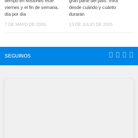
tiempo en Misiones este
gran parte del país: mirá
viernes y el fin de semana,
desde cuándo y cuánto
día por día
durarán
7 DE MAYO DE 2026
13 DE JULIO DE 2025
SEGUINOS