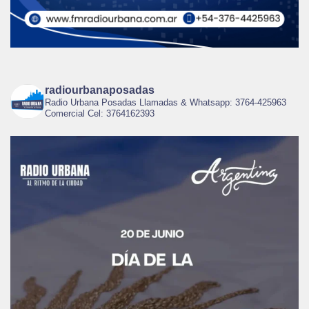
radiourbanaposadas
Radio Urbana Posadas Llamadas & Whatsapp: 3764-425963
Comercial Cel: 3764162393