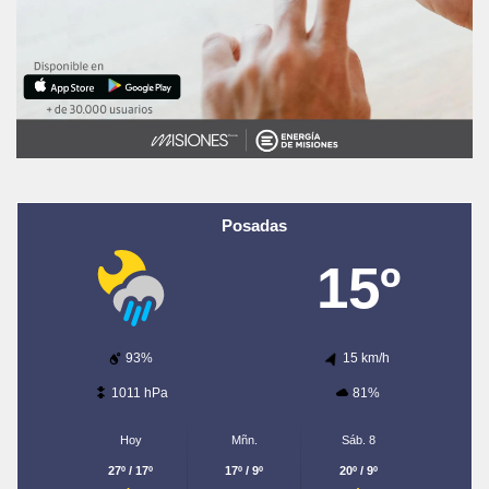
Posadas
15º
93%
15 km/h
1011 hPa
81%
Hoy
Mñn.
Sáb. 8
27º / 17º
17º / 9º
20º / 9º