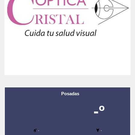
Posadas
-º
-
-