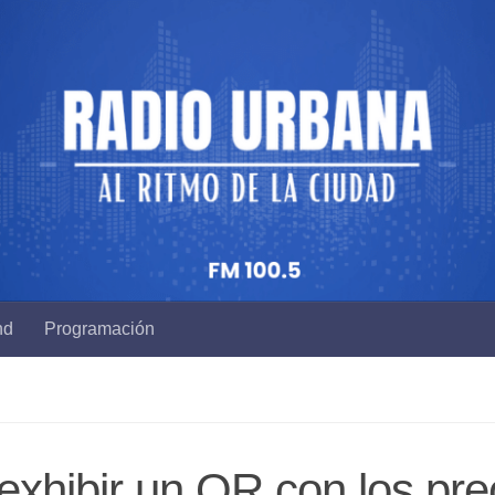
nd
Programación
exhibir un QR con los pre