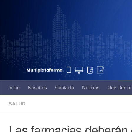
Saltar al contenido
Inicio
Nosotros
Contacto
Noticias
One Dema
SALUD
Las farmacias deberán 