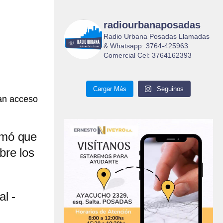
radiourbanaposadas
Radio Urbana Posadas Llamadas
& Whatsapp: 3764-425963
Comercial Cel: 3764162393
Cargar Más
Seguinos
gan acceso
rmó que
bre los
al -