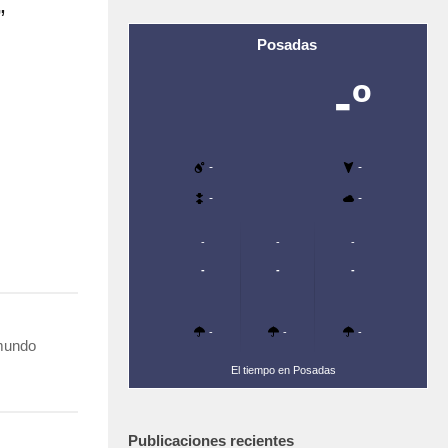
”
Posadas
-º
-
-
-
-
-
-
-
-
-
-
-
-
-
 mundo
El tiempo en Posadas
Publicaciones recientes