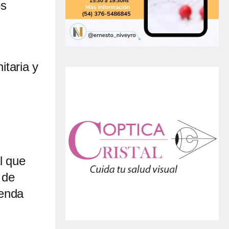
os
itaria y
l que
 de
yenda