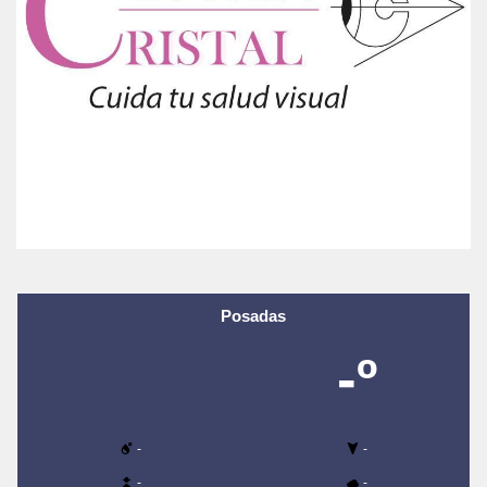
Posadas
-º
-
-
-
-