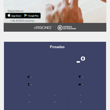
Posadas
-º
-
-
-
-
-
-
-
-
-
-