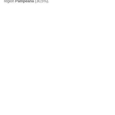
región
Pampeana
(30,5%).