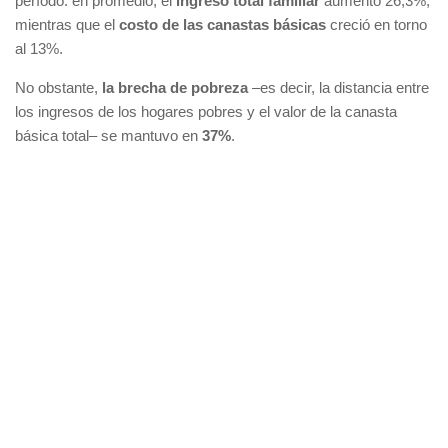
período: en promedio, el
ingreso total familiar
aumentó 26,3%,
mientras que el
costo de las canastas básicas
creció en torno
al 13%.
No obstante,
la brecha de pobreza
–es decir, la distancia entre
los ingresos de los hogares pobres y el valor de la canasta
básica total– se mantuvo en
37%
.