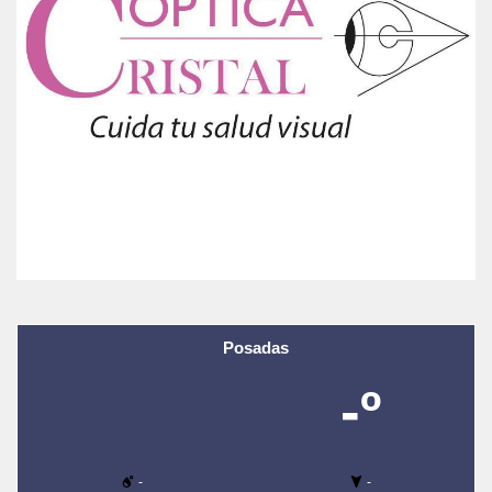
Posadas
-º
-
-