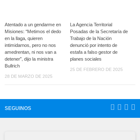
Atentado a un gendarme en
La Agencia Territorial
Misiones: “Metimos el dedo
Posadas de la Secretaría de
en la llaga, quieren
Trabajo de la Nación
intimidarnos, pero no nos
denunció por intento de
amedrentan, ni nos van a
estafa a falso gestor de
detener”, dijo la ministra
planes sociales
Bullrich
25 DE FEBRERO DE 2025
28 DE MARZO DE 2025
SEGUINOS