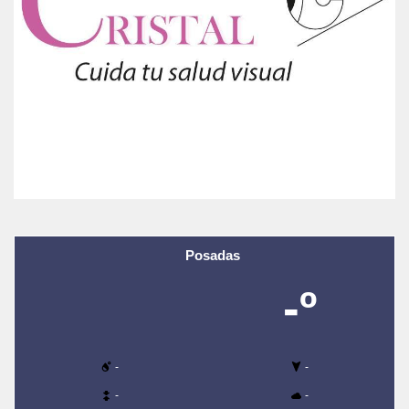
Posadas
-º
-
-
-
-