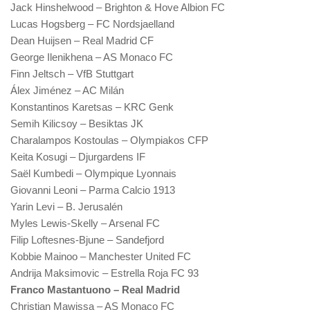
Jack Hinshelwood – Brighton & Hove Albion FC
Lucas Hogsberg – FC Nordsjaelland
Dean Huijsen – Real Madrid CF
George Ilenikhena – AS Monaco FC
Finn Jeltsch – VfB Stuttgart
Álex Jiménez – AC Milán
Konstantinos Karetsas – KRC Genk
Semih Kilicsoy – Besiktas JK
Charalampos Kostoulas – Olympiakos CFP
Keita Kosugi – Djurgardens IF
Saël Kumbedi – Olympique Lyonnais
Giovanni Leoni – Parma Calcio 1913
Yarin Levi – B. Jerusalén
Myles Lewis-Skelly – Arsenal FC
Filip Loftesnes-Bjune – Sandefjord
Kobbie Mainoo – Manchester United FC
Andrija Maksimovic – Estrella Roja FC 93
Franco Mastantuono – Real Madrid
Christian Mawissa – AS Monaco FC