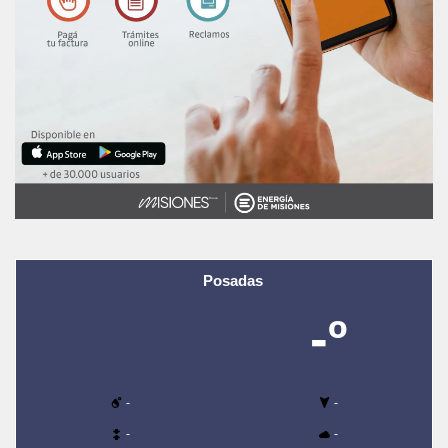
Posadas
-º
-
-
-
-