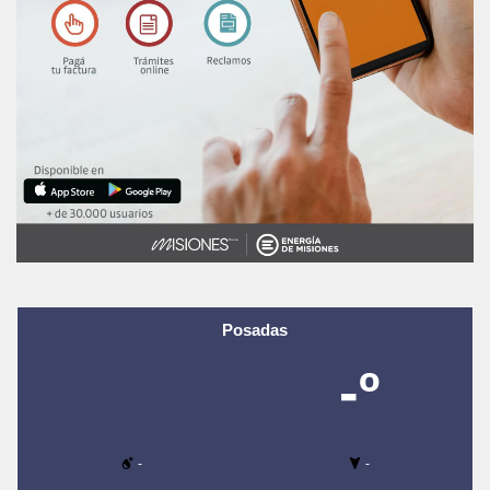
Posadas
-º
-
-