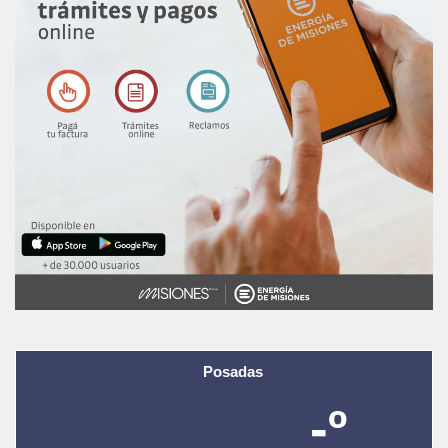
Posadas
-º