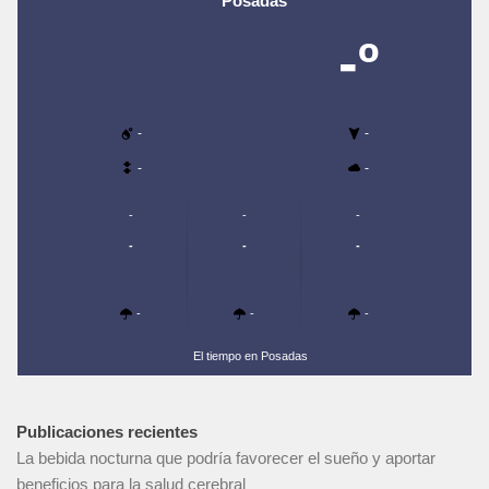
Posadas
-º
-
-
-
-
-
-
-
-
-
-
-
-
-
El tiempo en Posadas
Publicaciones recientes
La bebida nocturna que podría favorecer el sueño y aportar
beneficios para la salud cerebral