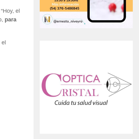
“Hoy, el
o,
para
 el