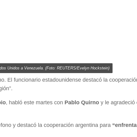
tados Unidos a Venezuela. (Foto: REUTERS/Evelyn Hockstein)
no. El funcionario estadounidense destacó la cooperació
gión”.
io
, habló este martes con
Pablo Quirno
y le agradeció
éfono y destacó la cooperación argentina para
“enfrenta