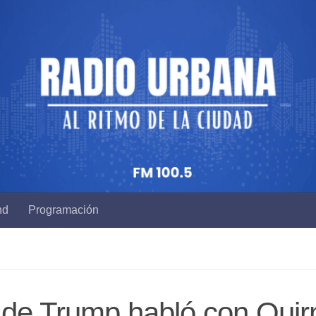
nd
Programación
o de Trump habló con Quir