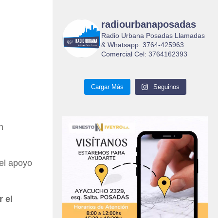
radiourbanaposadas
Radio Urbana Posadas Llamadas
& Whatsapp: 3764-425963
Comercial Cel: 3764162393
Cargar Más
Seguinos
n
 el apoyo
r el