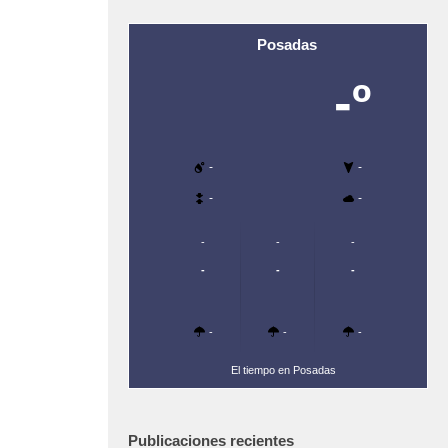
Posadas
-º
-
-
-
-
-
-
-
-
-
-
-
-
-
El tiempo en Posadas
Publicaciones recientes