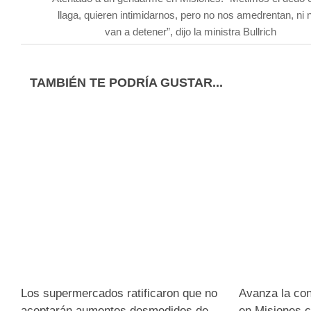
llaga, quieren intimidarnos, pero no nos amedrentan, ni 
van a detener”, dijo la ministra Bullrich
TAMBIÉN TE PODRÍA GUSTAR...
Los supermercados ratificaron que no
Avanza la con
aceptarán aumentos desmedidos de
en Misiones c