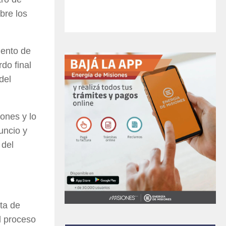
bre los
iento de
do final
del
ones y lo
uncio y
 del
lta de
el proceso