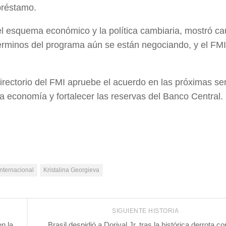
 préstamo.
l esquema económico y la política cambiaria, mostró ca
términos del programa aún se están negociando, y el FMI
Directorio del FMI apruebe el acuerdo en las próximas s
a economía y fortalecer las reservas del Banco Central.
nternacional
Kristalina Georgieva
SIGUIENTE HISTORIA
n la
Brasil despidió a Dorival Jr. tras la histórica derrota co