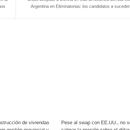
nos
Argentina en Eliminatorias: los candidatos a suceder
strucción de viviendas
Pese al swap con EE.UU., no s
on gestión provincial y
calmar la presión sobre el dólar