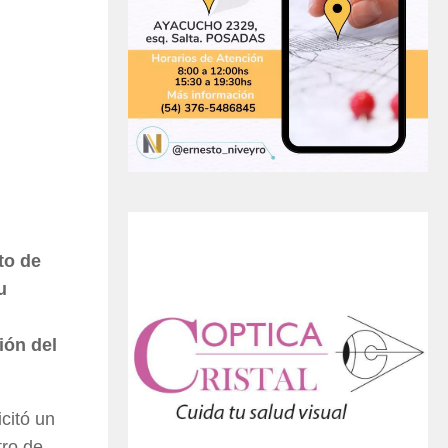
to de
u
ión del
citó un
tro de