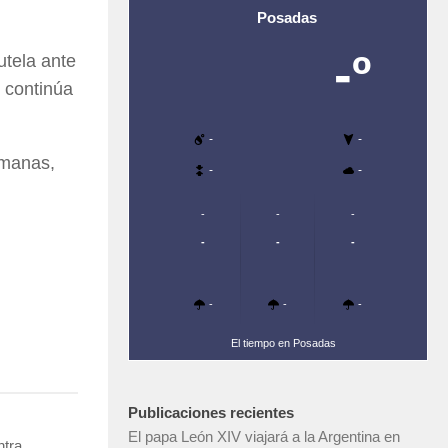
Posadas
-º
utela ante
 continúa
-
-
emanas,
-
-
-
-
-
-
-
-
-
-
-
El tiempo en Posadas
Publicaciones recientes
El papa León XIV viajará a la Argentina en
ntra