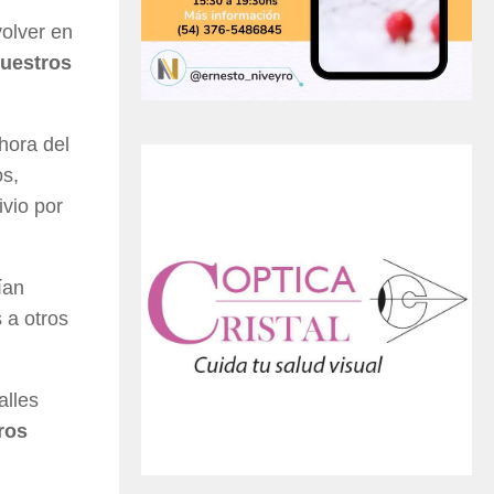
volver en
uestros
 hora del
os,
ivio por
ían
 a otros
alles
ros