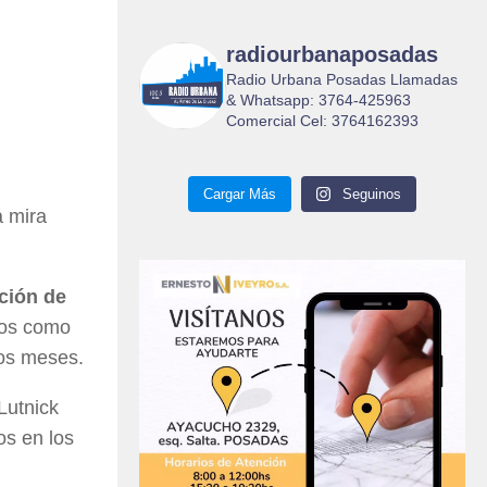
radiourbanaposadas
Radio Urbana Posadas Llamadas
& Whatsapp: 3764-425963
Comercial Cel: 3764162393
Cargar Más
Seguinos
a mira
ción de
ivos como
dos meses.
Lutnick
os en los