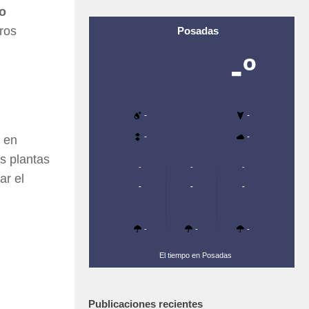
o
ros
Posadas
-º
-
-
-
-
 en
s plantas
-
-
-
ar el
-
-
-
-
-
-
El tiempo en Posadas
Publicaciones recientes