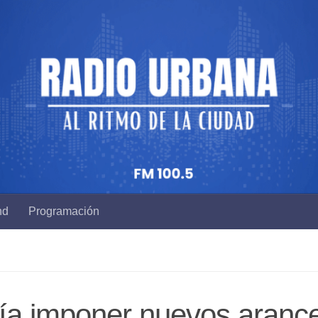
nd
Programación
ía imponer nuevos aranc