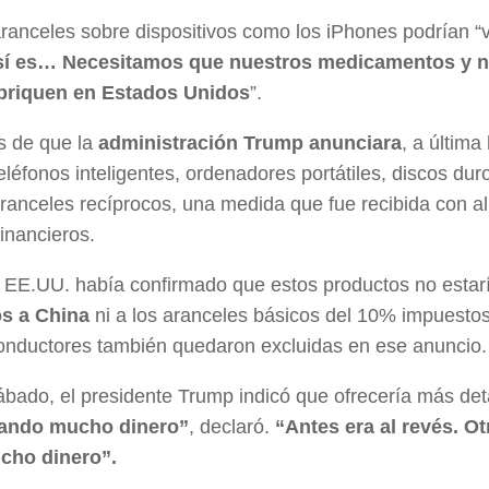
 aranceles sobre dispositivos como los iPhones podrían “
sí es… Necesitamos que nuestros medicamentos y n
abriquen en Estados Unidos
”.
s de que la
administración Trump anunciara
, a última
léfonos inteligentes, ordenadores portátiles, discos dur
ranceles recíprocos, una medida que fue recibida con al
inancieros.
e EE.UU. había confirmado que estos productos no estar
os a China
ni a los aranceles básicos del 10% impuestos
conductores también quedaron excluidas en ese anuncio.
ábado, el presidente Trump indicó que ofrecería más det
ando mucho dinero”
, declaró.
“Antes era al revés. Ot
ucho dinero”.