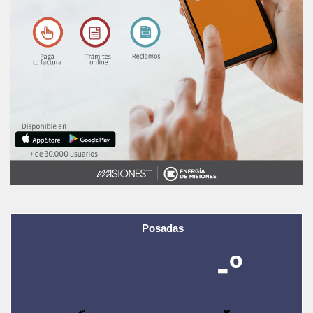
Posadas
-º