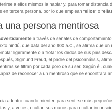
erirse a ellos mismos la hablar y, para tomar distancia 
es en tercera persona, por lo que emplean “
ellos
” o “
ella
 a una persona mentirosa
advertidamente
a través de señales de comportamiento
texto hindú, que data del año 900 a.C., se afirma que un
emblar ligeramente o a frotar los dedos de sus pies desc
spués, Sigmund Freud, el padre del psicoanálisis, afirm
ntiras se filtran por cada poro de su ser. Según él, cual
 capaz de reconocer a un mentiroso que se encontrara an
acia adentro cuando mienten para sentirse más pequeño
as y, a veces, ocultan sus manos para ocultar inconsc