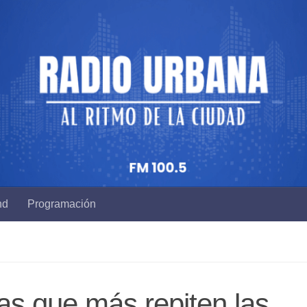
nd
Programación
as que más repiten las