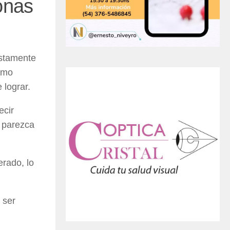
onas
estamente
omo
 lograr.
ecir
a parezca
rado, lo
 ser