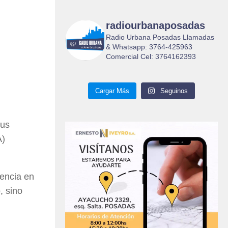
radiourbanaposadas
Radio Urbana Posadas Llamadas
& Whatsapp: 3764-425963
Comercial Cel: 3764162393
Cargar Más
Seguinos
sus
A)
uencia en
, sino