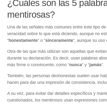
¿Cuáles son las 5 palabr
mentirosas?
Una de las señales más comunes entre este tipo de 
veracidad sobre lo que está diciendo, aunque no e
“
honestamente
” o “
sinceramente
”, aunque su uso 
Otra de las que más utilizan son aquellas que evit
durante su declaración. Es decir, usan palabras abs
más firme o convincente, como “
nunca
” y “
jamás
”.
También, las personas deshonestas suelen usar habi
hacen para dar una impresión de consistencia, inclu
A su vez, para evitar dar detalles específicos y man
cuestionados, los mentirosos usan expresiones com