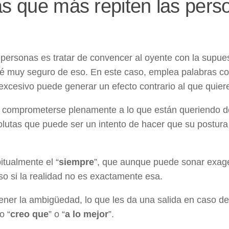
as que más repiten las pers
personas es tratar de convencer al oyente con la supu
sté muy seguro de eso. En este caso, emplea palabras c
excesivo puede generar un efecto contrario al que quiere
an comprometerse plenamente a lo que están queriendo d
olutas que puede ser un intento de hacer que su postur
tualmente el “
siempre
”, que aunque puede sonar exage
so si la realidad no es exactamente esa.
tener la ambigüedad, lo que les da una salida en caso de
o “
creo que
” o “
a lo mejor
”.