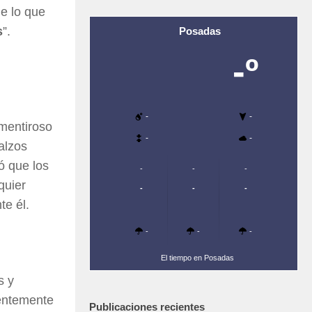
de lo que
s
”.
Posadas
-º
-
-
 mentiroso
-
-
alzos
ó que los
-
-
-
quier
-
-
-
te él.
-
-
-
El tiempo en Posadas
s y
ientemente
Publicaciones recientes