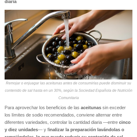
diaria
Remojar o enjuagar las aceitunas antes de consumirlas puede disminuir su
contenido de sal hasta en un 30%, según la Sociedad Española de Nutrición
Comunitaria
Para aprovechar los beneficios de las
aceitunas
sin exceder
los límites de sodio recomendados, conviene alternar entre
diferentes variedades, controlar la cantidad diaria —entre
cinco
y diez unidades
— y f
inalizar la preparación lavándolas o
remojándolas, lo que puede reducir su contenido de sal