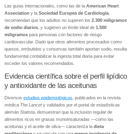
Las guías internacionales, como las de la
American Heart
Association
y la
Sociedad Europea de Cardiología
,
recomiendan que los adultos no superen los
2.300 miligramos
de sodio diarios
, y sugieren un límite ideal de
1.500
miligramos
para personas con factores de riesgo
cardiovascular. Dado que otros alimentos procesados como
quesos, embutidos y conservas también aportan sodio, resulta
fundamental contabilizar la ingesta total diaria para evitar
exceder los valores recomendados.
Evidencia científica sobre el perfil lipídico
y antioxidante de las aceitunas
Diversos
estudios epidemiológicos
, publicados en la revista
médica
The Lancet
y validados por el portal de estadísticas
alemán
Statista
, demuestran que la inclusión regular de
alimentos ricos en grasas monoinsaturadas —como las
aceitunas y el aceite de oliva— caracteriza la
dieta
mediterránea
y se vincula con una
menor incidencia de