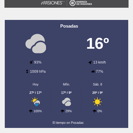
Posadas
16º
93%
13 km/h
1009 hPa
77%
Hoy
Mñn.
Sáb. 8
27º / 17º
17º / 9º
20º / 9º
100%
29%
0%
El tiempo en Posadas