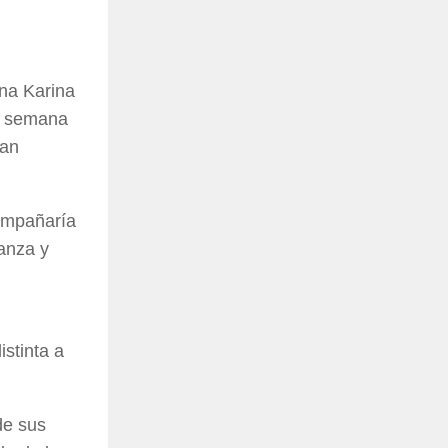
ana Karina
La semana
ían
compañaría
vanza y
istinta a
de sus