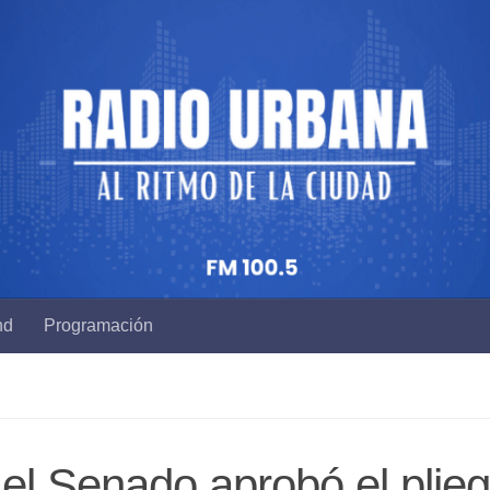
nd
Programación
el Senado aprobó el plie