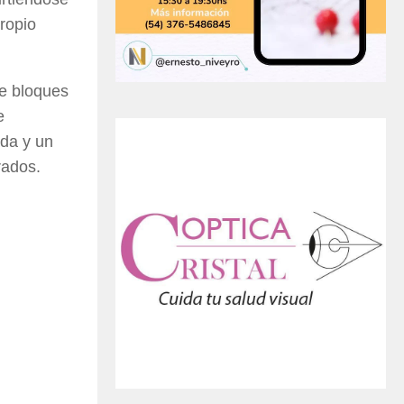
ropio
re bloques
e
ada y un
rados.