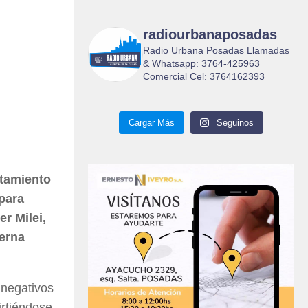
radiourbanaposadas
Radio Urbana Posadas Llamadas
& Whatsapp: 3764-425963
Comercial Cel: 3764162393
Cargar Más
Seguinos
ntamiento
 para
r Milei,
terna
 negativos
irtiéndose