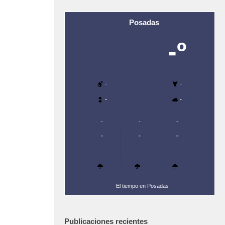
Posadas
-º
-
-
-
-
-
-
-
-
-
-
-
-
-
El tiempo en Posadas
Publicaciones recientes