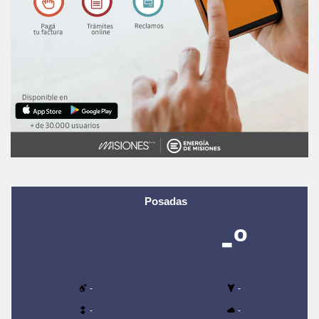
Posadas
-º
-
-
-
-