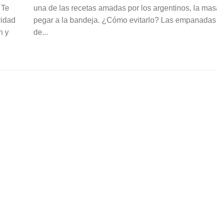
 Te
una de las recetas amadas por los argentinos, la ma
ridad
pegar a la bandeja. ¿Cómo evitarlo? Las empanadas
n y
de...