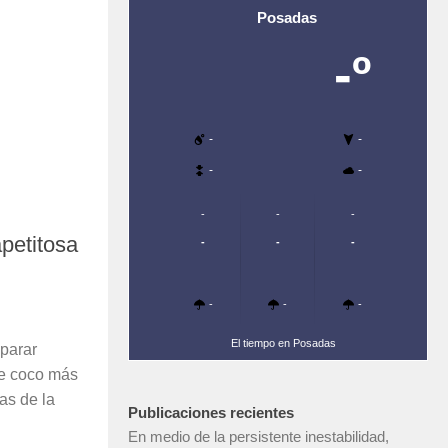
Posadas
-º
-
-
-
-
-
-
-
apetitosa
-
-
-
-
-
-
El tiempo en Posadas
eparar
de coco más
as de la
Publicaciones recientes
En medio de la persistente inestabilidad,