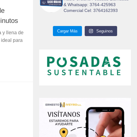
& Whatsapp: 3764-425963
de
Comercial Cel: 3764162393
inutos
Cargar Más
Seguinos
a y llena de
 ideal para