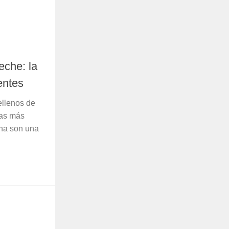
eche: la
entes
ellenos de
tas más
cha son una