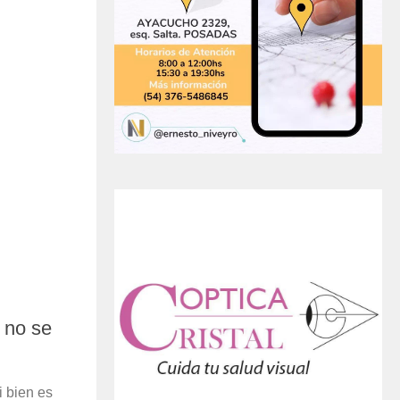
 no se
i bien es