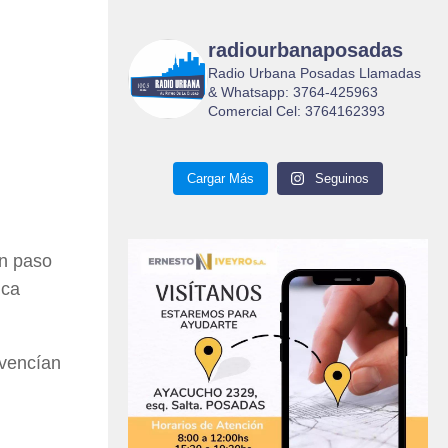
radiourbanaposadas
Radio Urbana Posadas Llamadas
& Whatsapp: 3764-425963
Comercial Cel: 3764162393
Cargar Más
Seguinos
un paso
ica
 vencían