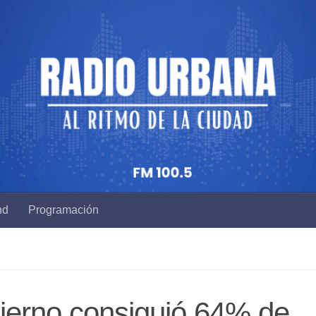
nd
Programación
ierno consiguió 64% de