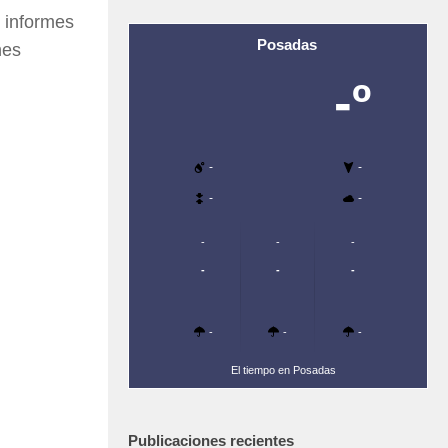
s informes
Posadas
nes
-º
-
-
-
-
-
-
-
-
-
-
-
-
-
El tiempo en Posadas
Publicaciones recientes