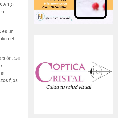
s a 1,5
va
s es un
licó el
ersión. Se
e
una
zos fijos