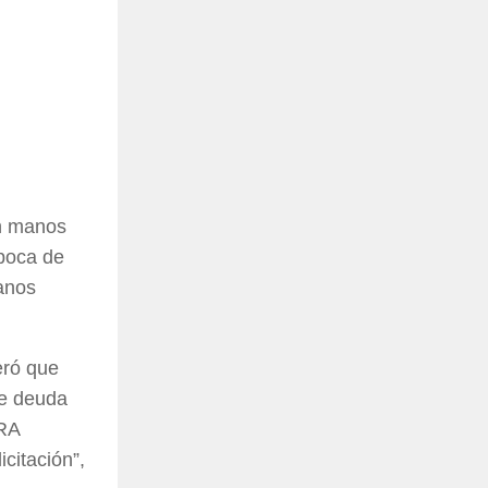
en manos
época de
anos
ró que
de deuda
CRA
citación”,