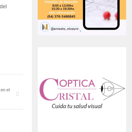
del
en el