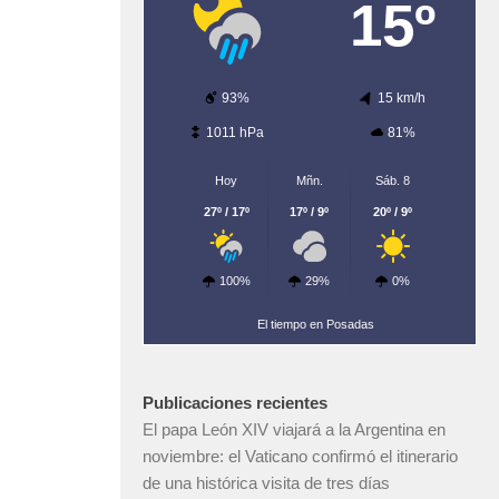
15º
93%
15 km/h
1011 hPa
81%
Hoy
Mñn.
Sáb. 8
27º / 17º
17º / 9º
20º / 9º
100%
29%
0%
El tiempo en Posadas
Publicaciones recientes
El papa León XIV viajará a la Argentina en
noviembre: el Vaticano confirmó el itinerario
de una histórica visita de tres días