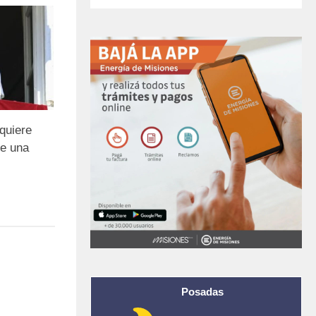
quiere
te una
Posadas