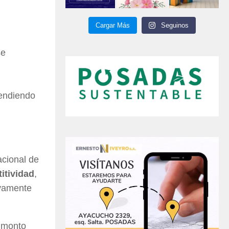
Cargar Más
Seguinos
se
endiendo
acional de
itividad
,
ivamente
 monto