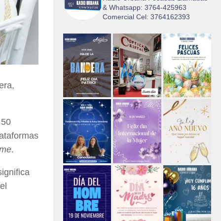
& Whatsapp: 3764-425963
Comercial Cel: 3764162393
era,
 50
lataformas
rme
.
ignifica
el