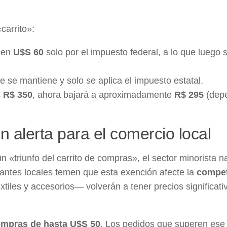
carrito»:
 en
U$S 60
solo por el impuesto federal, a lo que luego 
se se mantiene y solo se aplica el impuesto estatal.
s
R$ 350
, ahora bajará a aproximadamente
R$ 295
(dep
 alerta para el comercio local
 «triunfo del carrito de compras», el sector minorista n
antes locales temen que esta exención afecte la
compet
tiles y accesorios— volverán a tener precios significat
ompras de hasta U$S 50
. Los pedidos que superen ese