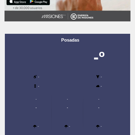
Posadas
-º
-
-
-
-
-
-
-
-
-
-
-
-
-