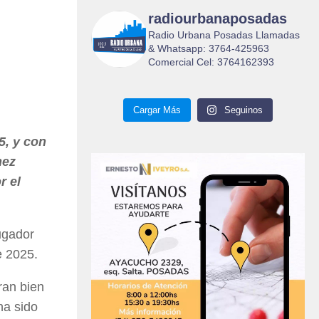
radiourbanaposadas
Radio Urbana Posadas Llamadas
& Whatsapp: 3764-425963
Comercial Cel: 3764162393
Cargar Más
Seguinos
5, y con
nez
r el
ugador
e 2025.
ran bien
ha sido