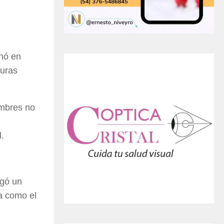
nó en
guras
ombres no
.
ugó un
a como el