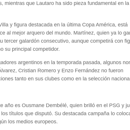
és, mientras que Lautaro ha sido pieza fundamental en la
Villa y figura destacada en la última Copa América, está
e al mejor arquero del mundo. Martínez, quien ya lo ga
su tercer galardón consecutivo, aunque competirá con fi
o su principal competidor.
gadores argentinos en la temporada pasada, algunos n
n Álvarez, Cristian Romero y Enzo Fernández no fueron
iones tanto en sus clubes como en la selección nacional
 este año es Ousmane Dembélé, quien brilló en el PSG y j
 los títulos que disputó. Su destacada campaña lo coloc
egún los medios europeos.