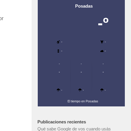
Posadas
-º
or
-
-
-
-
-
-
-
-
-
-
-
-
-
El tiempo en Posadas
Publicaciones recientes
Qué sabe Google de vos cuando usás