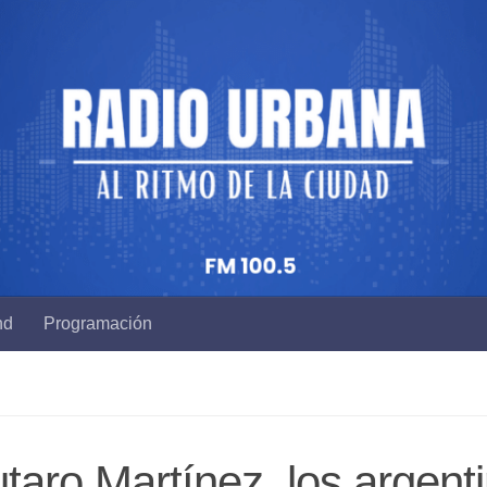
nd
Programación
utaro Martínez, los argent