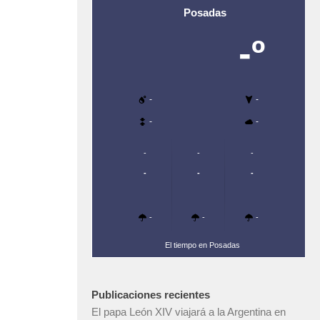
Posadas
-º
-
-
-
-
-
-
-
-
-
-
-
-
-
El tiempo en Posadas
Publicaciones recientes
El papa León XIV viajará a la Argentina en