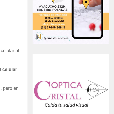
elular al
l
celular
, pero en