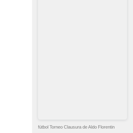
fútbol Torneo Clausura
de Aldo Florentin