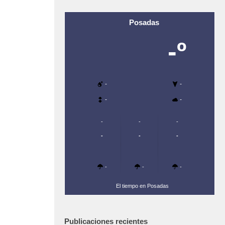
Posadas
-º
-
-
-
-
-
-
-
-
-
-
-
-
-
El tiempo en Posadas
Publicaciones recientes