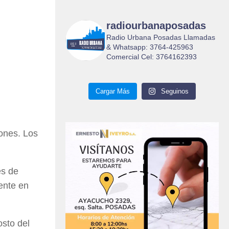
radiourbanaposadas
Radio Urbana Posadas Llamadas
& Whatsapp: 3764-425963
Comercial Cel: 3764162393
Cargar Más
Seguinos
ones. Los
es de
ente en
osto del