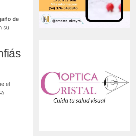
gaño de
n su
fiás
ue el
sa