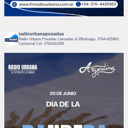
radiourbanaposadas
Radio Urbana Posadas Llamadas & Whatsapp: 3764-425963
Comercial Cel: 3764162393