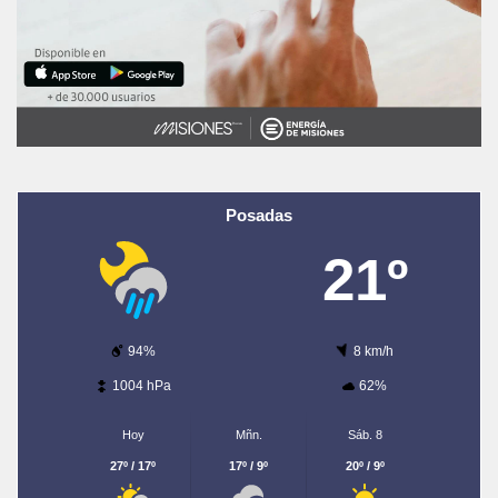
Posadas
21º
94%
8 km/h
1004 hPa
62%
Hoy
Mñn.
Sáb. 8
27º / 17º
17º / 9º
20º / 9º