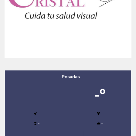
Posadas
-º
-
-
-
-