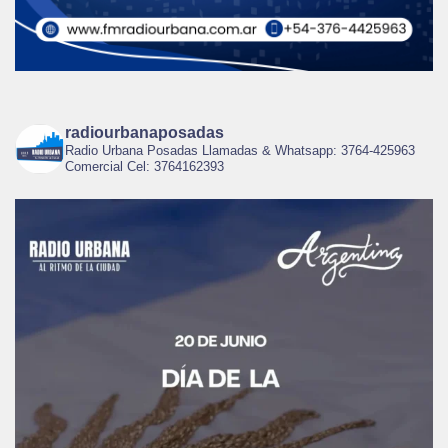
radiourbanaposadas
Radio Urbana Posadas Llamadas & Whatsapp: 3764-425963
Comercial Cel: 3764162393