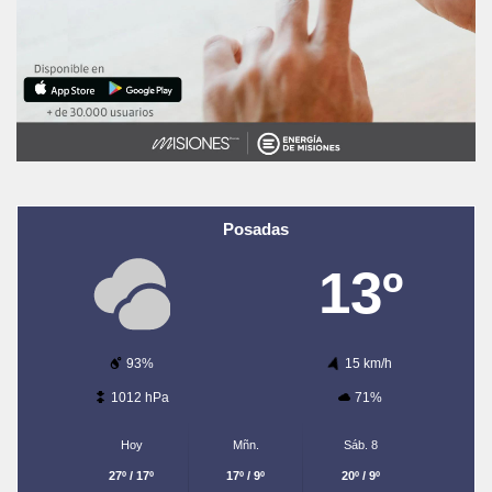
Posadas
13º
93%
15 km/h
1012 hPa
71%
Hoy
Mñn.
Sáb. 8
27º / 17º
17º / 9º
20º / 9º