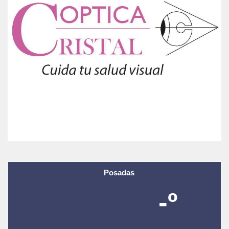
Posadas
-º