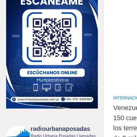
INTERNAC
Venezue
150 cuer
los ter
radiourbanaposadas
Radio Urbana Posadas Llamadas