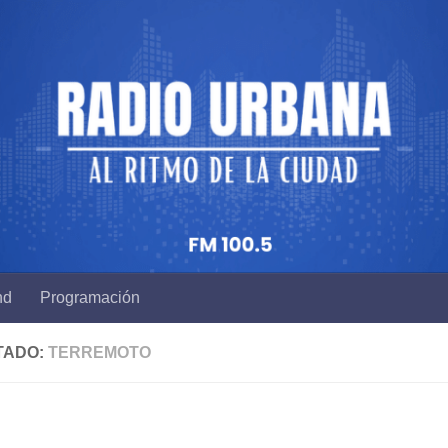
nd
Programación
TADO:
TERREMOTO