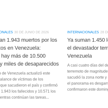
IONALES
30 DE JUNIO DE 2026
INTERNACIONALES
28 D
an 1.943 muertos por los
Ya suman 1.450 lo
tos en Venezuela:
el devastador ter
 hay más de 10.500
Venezuela
 y miles de desaparecidos
A casi cuatro días del 
terremoto de magnitudes
o de Venezuela actualizó este
sacudió la zona norte y
balance de víctimas de los
el panorama es desgarr
 que sacudieron el país y confirmó
confirmaron este domingo
1.943 los fallecidos y 10.571 los
entras continúan las tareas...