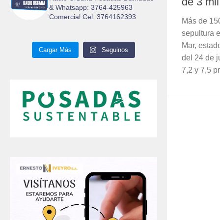
de 3 mi
& Whatsapp: 3764-425963
Comercial Cel: 3764162393
Más de 150 
sepultura 
Mar, estad
Cargar Más
Seguinos
del 24 de 
7,2 y 7,5 p