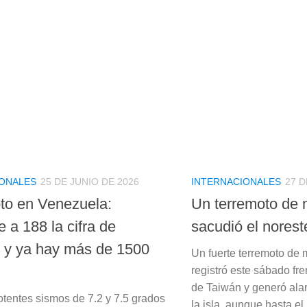
IONALES
25 DE JUNIO DE 2026
INTERNACIONALES
27 D
to en Venezuela:
Un terremoto de 
 a 188 la cifra de
sacudió el nores
 y ya hay más de 1500
Un fuerte terremoto de 
registró este sábado fre
de Taiwán y generó ala
otentes sismos de 7.2 y 7.5 grados
la isla, aunque hasta e