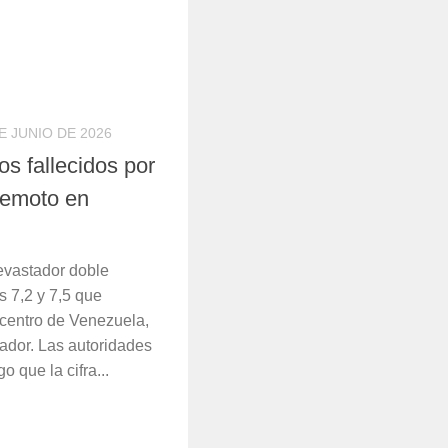
E JUNIO DE 2026
s fallecidos por
remoto en
devastador doble
 7,2 y 7,5 que
 centro de Venezuela,
ador. Las autoridades
 que la cifra...