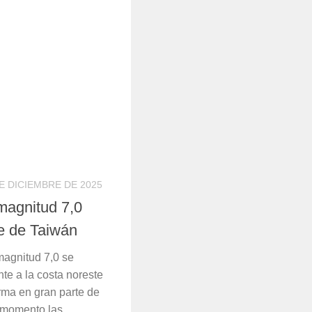
E DICIEMBRE DE 2025
magnitud 7,0
te de Taiwán
magnitud 7,0 se
nte a la costa noreste
rma en gran parte de
l momento las