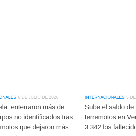
IONALES
6 DE JULIO DE 2026
INTERNACIONALES
5 DE
la: enterraron más de
Sube el saldo de 
pos no identificados tras
terremotos en Ve
remotos que dejaron más
3.342 los falleci