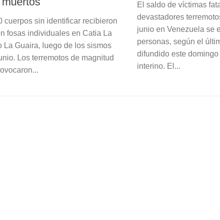
l muertos
El saldo de víctimas fat
devastadores terremoto
cuerpos sin identificar recibieron
junio en Venezuela se 
en fosas individuales en Catia La
personas, según el últi
o La Guaira, luego de los sismos
difundido este domingo 
junio. Los terremotos de magnitud
interino. El...
rovocaron...