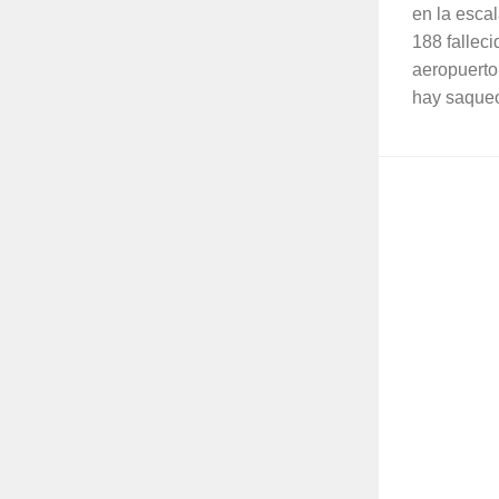
en la esca
188 fallec
aeropuerto
hay saqueo