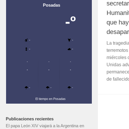
secreta
Posadas
Humanit
-º
que hay
desapar
-
-
La tragedi
-
-
terremotos
miércoles 
-
-
-
Unidas adv
-
-
-
permanece
de falleci
-
-
-
El tiempo en Posadas
Publicaciones recientes
El papa León XIV viajará a la Argentina en