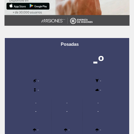
Posadas
-º
-
-
-
-
-
-
-
-
-
-
-
-
-