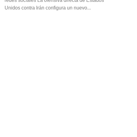
redes sociales La ofensiva directa de Estados
Unidos contra Irán configura un nuevo...