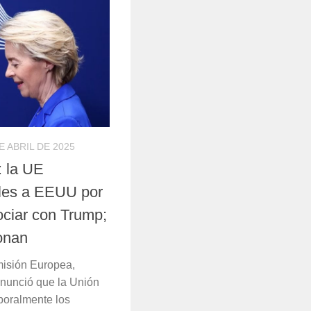
E ABRIL DE 2025
: la UE
les a EEUU por
ociar con Trump;
ionan
misión Europea,
anunció que la Unión
oralmente los