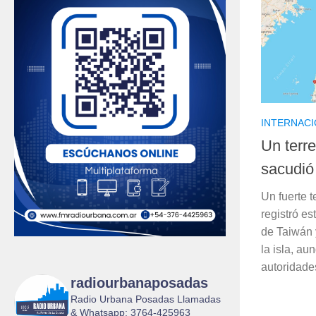
INTERNAC
Un terr
sacudió
Un fuerte 
registró es
de Taiwán 
la isla, a
autoridades
radiourbanaposadas
Radio Urbana Posadas Llamadas
& Whatsapp: 3764-425963