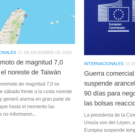
IONALES
27 DE DICIEMBRE DE 2025
emoto de magnitud 7,0
INTERNACIONALES
10 D
 el noreste de Taiwán
Guerra comercial
suspende arance
terremoto de magnitud 7,0 se
te sábado frente a la costa noreste
90 días para neg
y generó alarma en gran parte de
las bolsas reacc
unque hasta el momento las
 no informaron...
La presidenta de la Co
Ursula von der Leyen, 
Europea suspende temp