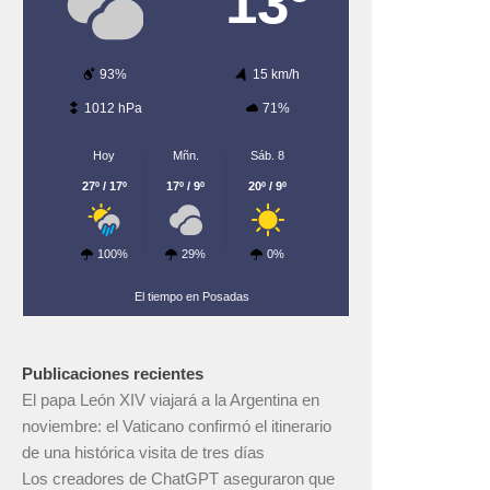
13º
93%
15 km/h
1012 hPa
71%
Hoy
Mñn.
Sáb. 8
27º / 17º
17º / 9º
20º / 9º
100%
29%
0%
El tiempo en Posadas
Publicaciones recientes
El papa León XIV viajará a la Argentina en
noviembre: el Vaticano confirmó el itinerario
de una histórica visita de tres días
Los creadores de ChatGPT aseguraron que