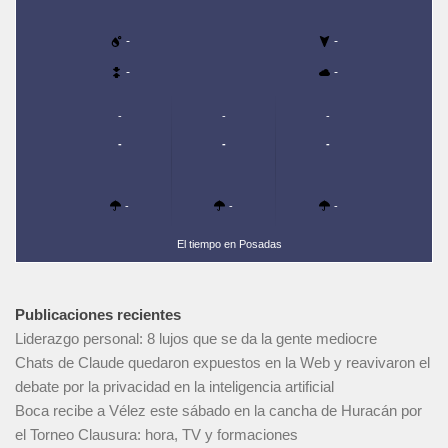
-
-
-
-
-
-
-
-
-
-
-
-
-
El tiempo en Posadas
Publicaciones recientes
Liderazgo personal: 8 lujos que se da la gente mediocre
Chats de Claude quedaron expuestos en la Web y reavivaron el
debate por la privacidad en la inteligencia artificial
Boca recibe a Vélez este sábado en la cancha de Huracán por
el Torneo Clausura: hora, TV y formaciones