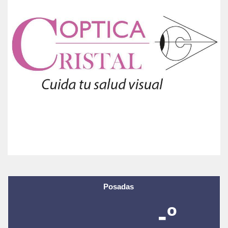
Posadas
-º