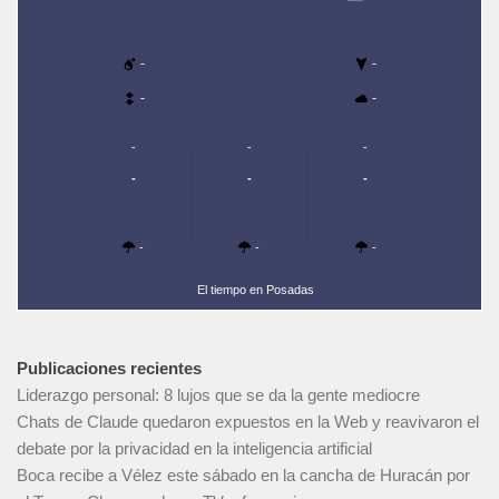
-
-
-
-
-
-
-
-
-
-
-
-
-
El tiempo en Posadas
Publicaciones recientes
Liderazgo personal: 8 lujos que se da la gente mediocre
Chats de Claude quedaron expuestos en la Web y reavivaron el
debate por la privacidad en la inteligencia artificial
Boca recibe a Vélez este sábado en la cancha de Huracán por