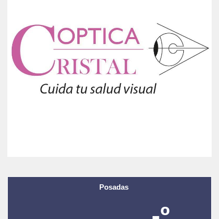
Posadas
-º