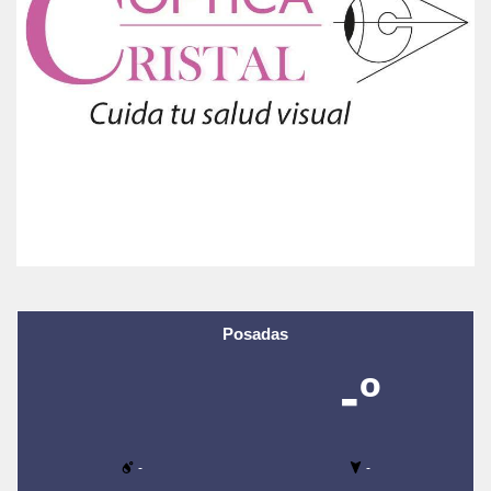
Posadas
-º
-
-