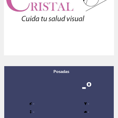
Posadas
-º
-
-
-
-