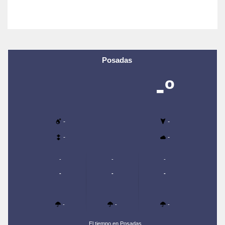
Posadas
-º
-
-
-
-
-
-
-
-
-
-
-
-
-
El tiempo en Posadas