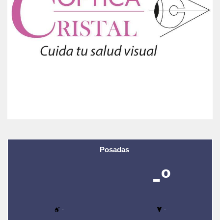
Posadas
-º
-
-