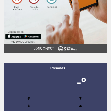
Posadas
-º
-
-
-
-