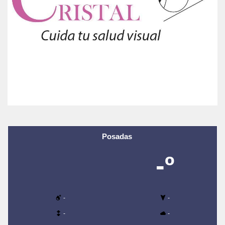
Posadas
-º
-
-
-
-