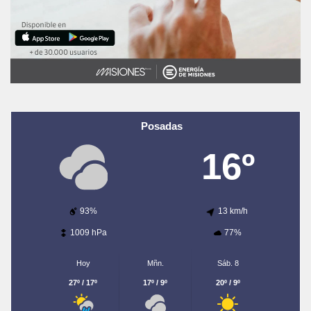
Posadas
16º
93%
13 km/h
1009 hPa
77%
Hoy
Mñn.
Sáb. 8
27º / 17º
17º / 9º
20º / 9º