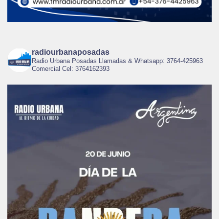
radiourbanaposadas
Radio Urbana Posadas Llamadas & Whatsapp: 3764-425963
Comercial Cel: 3764162393