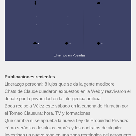
-
-
-
-
-
-
-
-
-
-
-
El tiempo en Posadas
Publicaciones recientes
Liderazgo personal: 8 lujos que se da la gente mediocre
Chats de Claude quedaron expuestos en la Web y reavivaron el
debate por la privacidad en la inteligencia artificial
Boca recibe a Vélez este sábado en la cancha de Huracán por
el Torneo Clausura: hora, TV y formaciones
Qué cambia si se aprueba la nueva Ley de Propiedad Privada:
cómo serán los desalojos exprés y los contratos de alquiler
Investigan un nuevo robo en una zona restringida del aeropuerto