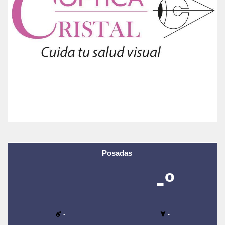
Posadas
-º
-
-