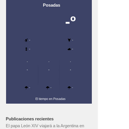
Posadas
-º
-
-
-
-
-
-
-
-
-
-
-
-
-
El tiempo en Posadas
Publicaciones recientes
El papa León XIV viajará a la Argentina en