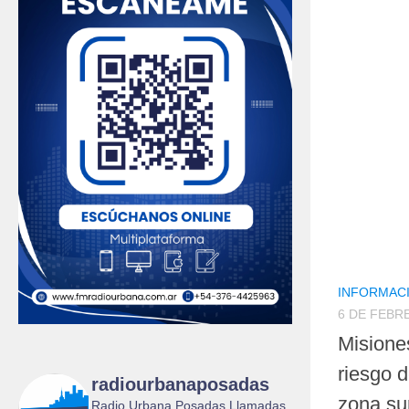
INFORMAC
6 DE FEBR
Misiones
riesgo 
radiourbanaposadas
zona su
Radio Urbana Posadas Llamadas