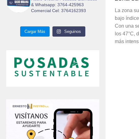
& Whatsapp: 3764-425963
La zona su
Comercial Cel: 3764162393
bajo índic
Con una se
Cargar Más
Seguinos
los 47°C, d
más intens